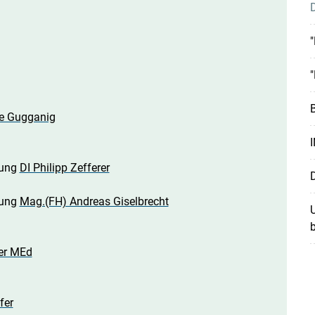
"
"
Skip to main content
e Gugganig
rung
DI Philipp Zefferer
rung
Mag.(FH) Andreas Giselbrecht
U
ler MEd
fer