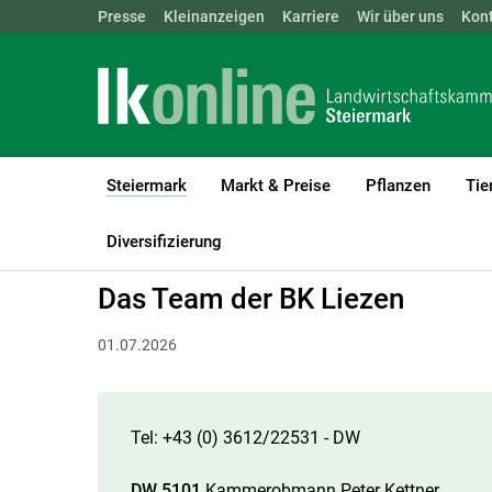
Landwirtschaftskammern:
Presse
Kleinanzeigen
Karriere
ÖSTERREICH
Wir über uns
BGLD
Kon
KTN
Steiermark
Markt & Preise
Pflanzen
Tie
(current)1
LK Steiermark
Steiermark
Bezirkskammer
Liezen
Diversifizierung
Das Team der BK Liezen
01.07.2026
Tel: +43 (0) 3612/22531 - DW
DW 5101
Kammerobmann
Peter Kettner