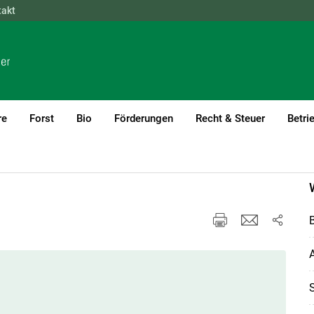
takt
NÖ
OÖ
SBG
STMK
TIROL
VBG
WIEN
re
Forst
Bio
Förderungen
Recht & Steuer
Betri
A
S