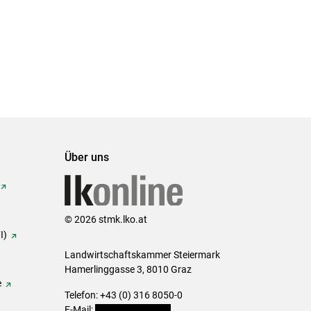
Über uns
© 2026 stmk.lko.at
I)
Landwirtschaftskammer Steiermark
Hamerlinggasse 3, 8010 Graz
e
Telefon: +43 (0) 316 8050-0
E-Mail:
office@lk-stmk.at