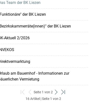
Das Team der BK Liezen
Funktionäre" der BK Liezen
Bezirkskammerräte(innen)" der BK Liezen
BK-Aktuell 2/2026
INVEKOS
Direktvermarktung
rlaub am Bauernhof - Informationen zur
bäuerlichen Vermietung
Seite 1 von 2
zum
zurück
weiter
zum
16 Artikel | Seite 1 von 2
ersten
zum
zum
letzten
Set
vorigen
nächsten
Set