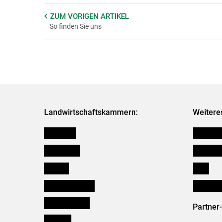
ZUM VORIGEN
ARTIKEL
So finden Sie uns
Landwirtschaftskammern:
Weitere
Österreich
Kleinanz
Burgenland
Downloa
Kärnten
Links
Niederösterreich
Initiativ
Oberösterreich
Partner
Salzburg