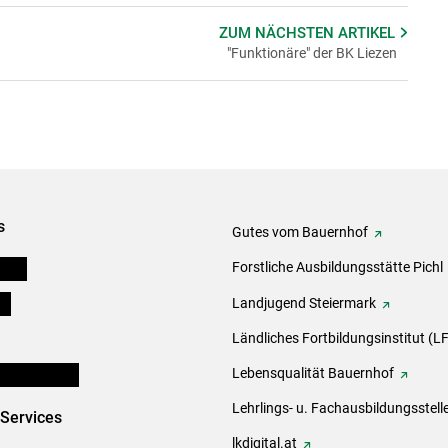
ZUM NÄCHSTEN
ARTIKEL
"Funktionäre" der BK Liezen
s
Gutes vom Bauernhof
eigen
Forstliche Ausbildungsstätte Pichl
ds
Landjugend Steiermark
Ländliches Fortbildungsinstitut (LF
en und Partner
Lebensqualität Bauernhof
Lehrlings- u. Fachausbildungsstell
-Services
lkdigital.at