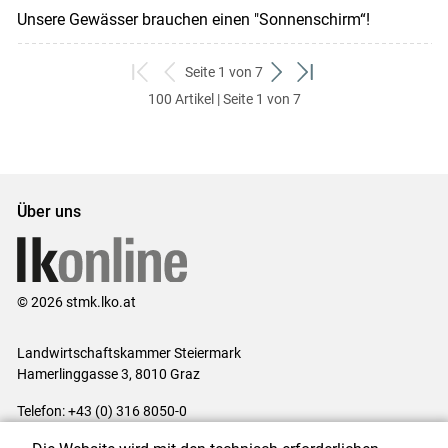
Unsere Gewässer brauchen einen "Sonnenschirm“!
Seite 1 von 7
zum
zurück
weiter
zum
100 Artikel | Seite 1 von 7
ersten
zum
zum
letzten
Set
vorigen
nächsten
Set
Set
Set
Über uns
© 2026 stmk.lko.at
Landwirtschaftskammer Steiermark
Hamerlinggasse 3, 8010 Graz
Telefon: +43 (0) 316 8050-0
E-Mail:
office@lk-stmk.at