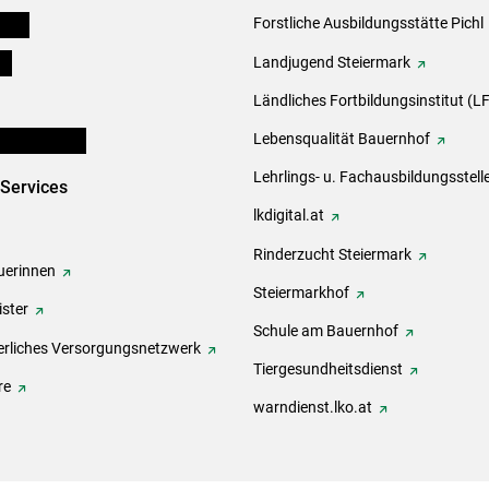
eigen
Forstliche Ausbildungsstätte Pichl
ds
Landjugend Steiermark
Ländliches Fortbildungsinstitut (LF
en und Partner
Lebensqualität Bauernhof
Lehrlings- u. Fachausbildungsstell
-Services
lkdigital.at
Rinderzucht Steiermark
erinnen
Steiermarkhof
ster
Schule am Bauernhof
rliches Versorgungsnetzwerk
Tiergesundheitsdienst
re
warndienst.lko.at