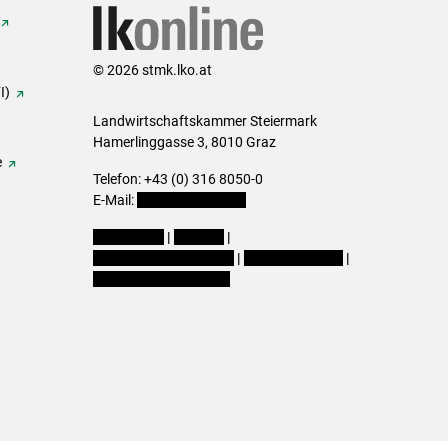
© 2026 stmk.lko.at
I)
Landwirtschaftskammer Steiermark
Hamerlinggasse 3, 8010 Graz
e
Telefon: +43 (0) 316 8050-0
E-Mail:
office@lk-stmk.at
Impressum
|
Kontakt
|
Datenschutzerklärung
|
Barrierefreiheit
|
Cookie-Einstellungen