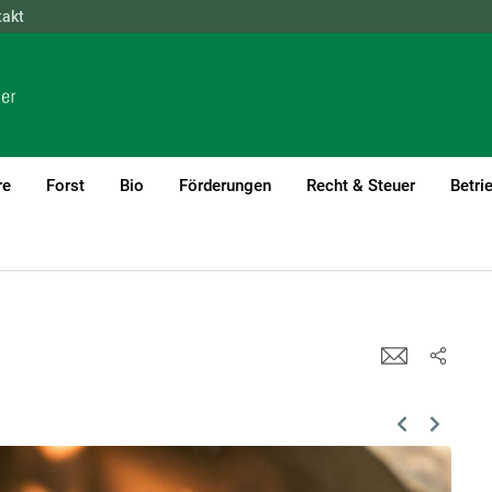
takt
NÖ
OÖ
SBG
STMK
TIROL
VBG
WIEN
re
Forst
Bio
Förderungen
Recht & Steuer
Betri
Previous
Next