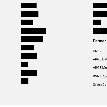
Österreich
Kleinanz
Burgenland
Downloa
Kärnten
Links
Niederösterreich
Initiativ
Oberösterreich
Partner
Salzburg
AIZ
Steiermark
ARGE Bäu
Tirol
ARGE Mei
Vorarlberg
BVN Bäue
Wien
Green Ca