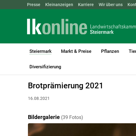
Landwirtschaftskammern:
Presse
Kleinanzeigen
Karriere
ÖSTERREICH
Wir über uns
BGLD
Kon
KTN
Steiermark
Markt & Preise
Pflanzen
Tie
(current)1
LK Steiermark
Steiermark
Bildergalerien
Diversifizierung
Brotprämierung 2021
16.08.2021
Bildergalerie
(39 Fotos)