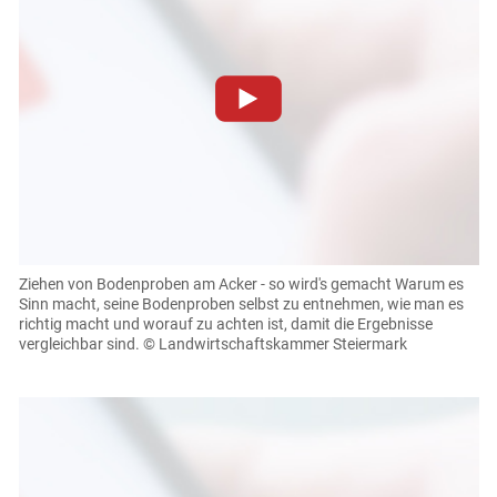
Zum Abspielen von YouTube-Videos auf dieser Website
müssen Cookies gesetzt werden
.
Für weitere Informationen lesen Sie bitte unsere
Datenschutzerklärung
.Sie können Ihre Entscheidung für
diese Website in den Cookie-Einstellungen jederzeit
einsehen und korrigieren
Ziehen von Bodenproben am Acker - so wird's gemacht
Warum es
Sinn macht, seine Bodenproben selbst zu entnehmen, wie man es
Cookies Einstellungen
richtig macht und worauf zu achten ist, damit die Ergebnisse
vergleichbar sind.
© Landwirtschaftskammer Steiermark
Akzeptieren
Skip to main content