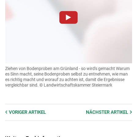
Zum Abspielen von YouTube-Videos auf dieser Website
müssen Cookies gesetzt werden
.
Für weitere Informationen lesen Sie bitte unsere
Datenschutzerklärung
.Sie können Ihre Entscheidung für
diese Website in den Cookie-Einstellungen jederzeit
einsehen und korrigieren
Ziehen von Bodenproben am Grünland - so wird's gemacht
Warum
es Sinn macht, seine Bodenproben selbst zu entnehmen, wie man
Cookies Einstellungen
es richtig macht und worauf zu achten ist, damit die Ergebnisse
vergleichbar sind.
© Landwirtschaftskammer Steiermark
Akzeptieren
VORIGER
ARTIKEL
NÄCHSTER
ARTIKEL