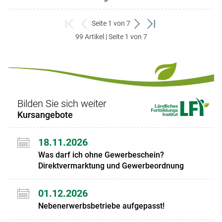
Seite 1 von 7
zum
zurück
weiter
zum
99 Artikel | Seite 1 von 7
ersten
zum
zum
letzten
Set
vorigen
nächsten
Set
Set
Set
Bilden Sie sich weiter
Kursangebote
18.11.2026
Was darf ich ohne Gewerbeschein?
Direktvermarktung und Gewerbeordnung
01.12.2026
Nebenerwerbsbetriebe aufgepasst!