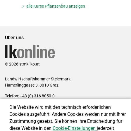
alle Kurse Pflanzenbau anzeigen
Über uns
© 2026 stmk.lko.at
Landwirtschaftskammer Steiermark
Hamerlinggasse 3, 8010 Graz
Telefon: +43 (0) 316 8050-0
E-Mail:
office@lk-stmk.at
Die Website wird mit den technisch erforderlichen
Impressum
|
Kontakt
|
Datenschutzerklärung
|
Barrierefreiheit
|
Cookies ausgeführt. Andere Cookies werden nur mit Ihrer
Cookie-Einstellungen
Zustimmung gesetzt. Sie können Ihre Entscheidung für
diese Website in den
Cookie-Einstellungen
jederzeit