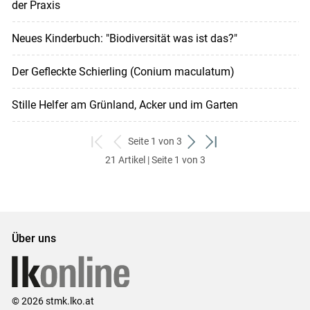
der Praxis
Neues Kinderbuch: "Biodiversität was ist das?"
Der Gefleckte Schierling (Conium maculatum)
Stille Helfer am Grünland, Acker und im Garten
Seite 1 von 3
zum
zurück
weiter
zum
21 Artikel | Seite 1 von 3
ersten
zum
zum
letzten
Set
vorigen
nächsten
Set
Set
Set
Über uns
© 2026 stmk.lko.at