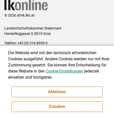
© 2026 stmk.lko.at
Landwirtschaftskammer Steiermark
Hamerlinggasse 3, 8010 Graz
Telefon: +43 (0) 316 8050-0
E-Mail:
office@lk-stmk.at
Die Website wird mit den technisch erforderlichen
Impressum
|
Kontakt
|
Datenschutzerklärung
|
Barrierefreiheit
|
Cookies ausgeführt. Andere Cookies werden nur mit Ihrer
Cookie-Einstellungen
Zustimmung gesetzt. Sie können Ihre Entscheidung für
diese Website in den
Cookie-Einstellungen
jederzeit
einsehen und korrigieren.
NEWSLETTER
Ablehnen
Erlauben