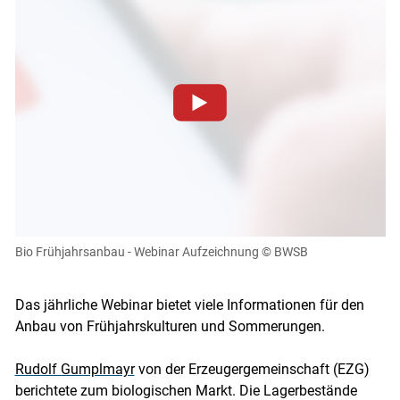
Zum Abspielen von YouTube-Videos auf dieser Website
müssen Cookies gesetzt werden
.
Für weitere Informationen lesen Sie bitte unsere
Datenschutzerklärung
.Sie können Ihre Entscheidung für
diese Website in den Cookie-Einstellungen jederzeit
einsehen und korrigieren
Bio Frühjahrsanbau - Webinar Aufzeichnung
© BWSB
Skip to main content
Cookies Einstellungen
Das jährliche Webinar bietet viele Informationen für den
Akzeptieren
Anbau von Frühjahrskulturen und Sommerungen.
Rudolf Gumplmayr
von der Erzeugergemeinschaft (EZG)
berichtete zum biologischen Markt. Die Lagerbestände