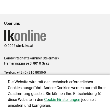
Über uns
© 2026 stmk.lko.at
Landwirtschaftskammer Steiermark
Hamerlinggasse 3, 8010 Graz
Telefon: +43 (0) 316 8050-0
E-Mail:
office@lk-stmk.at
Die Website wird mit den technisch erforderlichen
Impressum
|
Kontakt
|
Datenschutzerklärung
|
Barrierefreiheit
|
Cookies ausgeführt. Andere Cookies werden nur mit Ihrer
Cookie-Einstellungen
Zustimmung gesetzt. Sie können Ihre Entscheidung für
diese Website in den
Cookie-Einstellungen
jederzeit
einsehen und korrigieren.