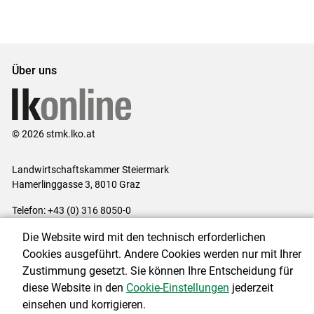
31.Oktober 2030.
Über uns
© 2026 stmk.lko.at
Landwirtschaftskammer Steiermark
Hamerlinggasse 3, 8010 Graz
Telefon: +43 (0) 316 8050-0
E-Mail:
office@lk-stmk.at
Die Website wird mit den technisch erforderlichen
Impressum
|
Kontakt
|
Datenschutzerklärung
|
Barrierefreiheit
|
Cookies ausgeführt. Andere Cookies werden nur mit Ihrer
Cookie-Einstellungen
Zustimmung gesetzt. Sie können Ihre Entscheidung für
diese Website in den
Cookie-Einstellungen
jederzeit
einsehen und korrigieren.