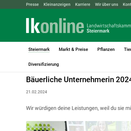
Landwirtschaftskammern:
Presse
Kleinanzeigen
Karriere
ÖSTERREICH
Wir über uns
BGLD
Kon
KTN
Steiermark
Markt & Preise
Pflanzen
Tie
(current)1
LK Steiermark
Steiermark
Aktuelles
Diversifizierung
Bäuerliche Unternehmerin 202
21.02.2024
Wir würdigen deine Leistungen, weil du sie 