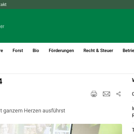
takt
NÖ
OÖ
SBG
STMK
TIROL
VBG
WIEN
re
Forst
Bio
Förderungen
Recht & Steuer
Betri
4
I
mit ganzem Herzen ausführst
R