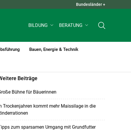
Bundesländer +
QUICK LINKS +
BILDUNG
BERATUNG
ebsführung
Bauen, Energie & Technik
Weitere Beiträge
Große Bühne für Bäuerinnen
n Trockenjahren kommt mehr Maissilage in die
inderrationen
Tipps zum sparsamen Umgang mit Grundfutter