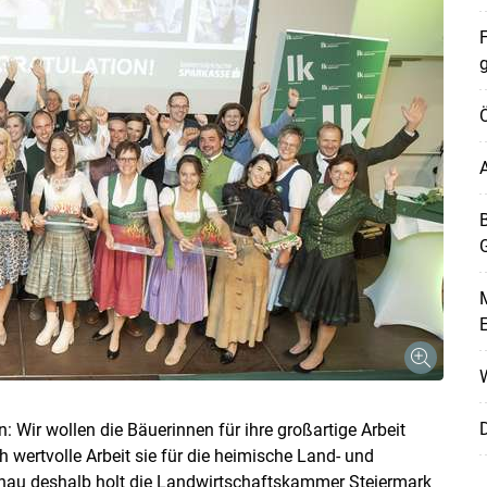
F
A
B
M
W
D
Wir wollen die Bäuerinnen für ihre großartige Arbeit
 wertvolle Arbeit sie für die heimische Land- und
 Genau deshalb holt die Landwirtschaftskammer Steiermark