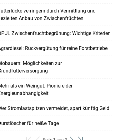
utterlücke verringern durch Vermittlung und
gezielten Anbau von Zwischenfrüchten
ÖPUL Zwischenfruchtbegrünung: Wichtige Kriterien
grardiesel: Rückvergütung für reine Forstbetriebe
iobauern: Möglichkeiten zur
Grundfutterversorgung
ehr als ein Weingut: Pioniere der
Energieunabhängigkeit
er Stromlastspitzen vermeidet, spart künftig Geld
urstlöscher für heiße Tage
Seite 1 von 9