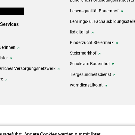
Ländliches Fortbildungsinstitut (LF
en und Partner
Lebensqualität Bauernhof
Lehrlings- u. Fachausbildungsstell
-Services
lkdigital.at
Rinderzucht Steiermark
erinnen
Steiermarkhof
ster
Schule am Bauernhof
rliches Versorgungsnetzwerk
Tiergesundheitsdienst
re
warndienst.lko.at
ausgeführt. Andere Cookies werden nur mit Ihrer