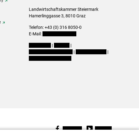
I)
Landwirtschaftskammer Steiermark
Hamerlinggasse 3, 8010 Graz
e
Telefon: +43 (0) 316 8050-0
E-Mail:
office@lk-stmk.at
Impressum
|
Kontakt
|
Datenschutzerklärung
|
Barrierefreiheit
|
Cookie-Einstellungen
Facebook
Youtube