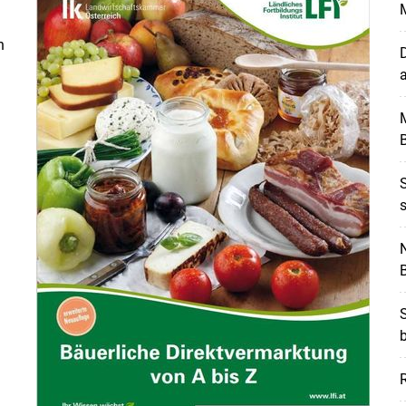
n
D
M
S
s
N
Skip to main content
S
b
R