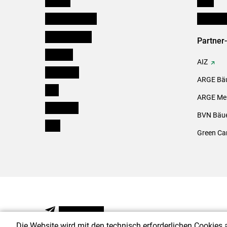
Kärnten
Links
Niederösterreich
Initiativ
Oberösterreich
Partner
Salzburg
AIZ
Steiermark
ARGE Bäu
Tirol
ARGE Mei
Vorarlberg
BVN Bäue
Wien
Green Ca
NEWSLETTER
Die Website wird mit den technisch erforderlichen Cookies 