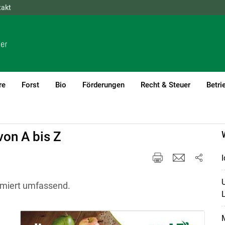
takt
NÖ
OÖ
SBG
STMK
TIROL
VBG
WIEN
re
Forst
Bio
Förderungen
Recht & Steuer
Betri
s
von A bis Z
I
ormiert umfassend.