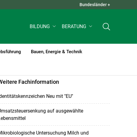
Bundesländer +
QUICK LINKS +
BILDUNG
BERATUNG
ebsführung
Bauen, Energie & Technik
Weitere Fachinformation
dentitätskennzeichen Neu mit "EU"
Umsatzsteuersenkung auf ausgewählte
Lebensmittel
Mikrobiologische Untersuchung Milch und