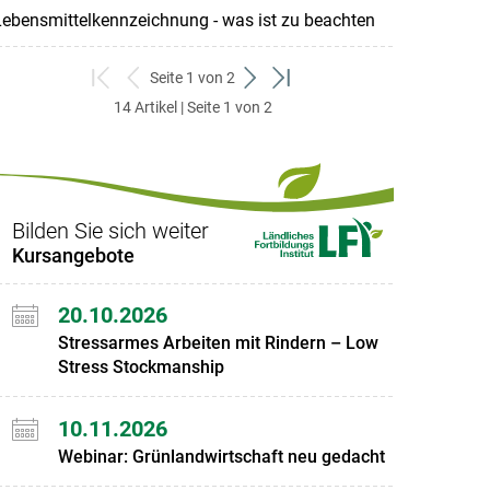
ebensmittelkennzeichnung - was ist zu beachten
Seite 1 von 2
zum
zurück
weiter
zum
14 Artikel | Seite 1 von 2
ersten
zum
zum
letzten
Set
vorigen
nächsten
Set
Set
Set
Bilden Sie sich weiter
Kursangebote
20.10.2026
Stressarmes Arbeiten mit Rindern – Low
Stress Stockmanship
10.11.2026
Webinar: Grünlandwirtschaft neu gedacht