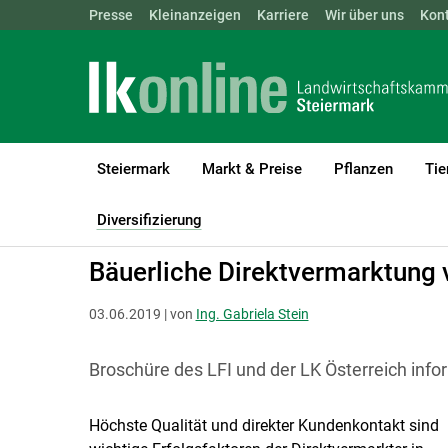
Landwirtschaftskammern:
Presse
Kleinanzeigen
Karriere
ÖSTERREICH
Wir über uns
BGLD
Kon
KTN
Steiermark
Markt & Preise
Pflanzen
Tie
LK Steiermark
Diversifizierung
Direktvermarktung - Rechtliche
Diversifizierung
(current)1
Bäuerliche Direktvermarktung 
03.06.2019 | von
Ing. Gabriela Stein
Broschüre des LFI und der LK Österreich inf
Höchste Qualität und direkter Kundenkontakt sind