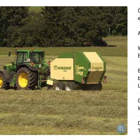
Ö
e
A
W
B
B
G
Skip to main content
I
T