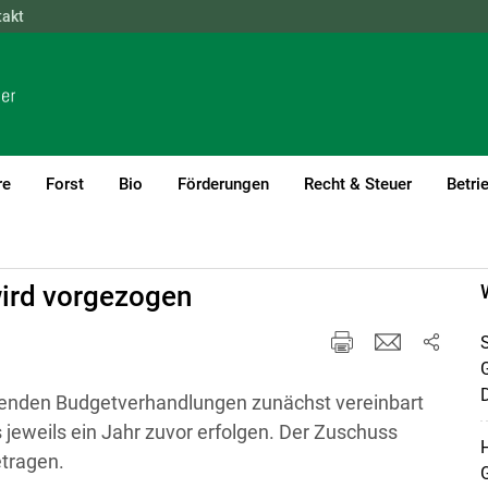
takt
NÖ
OÖ
SBG
STMK
TIROL
VBG
WIEN
re
Forst
Bio
Förderungen
Recht & Steuer
Betri
wird vorgezogen
S
D
ufenden Budgetverhandlungen zunächst vereinbart
jeweils ein Jahr zuvor erfolgen. Der Zuschuss
H
etragen.