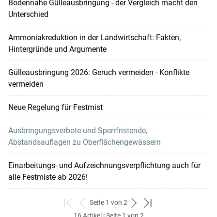
Bodennahe Gülleausbringung - der Vergleich macht den
Unterschied
Ammoniakreduktion in der Landwirtschaft: Fakten,
Hintergründe und Argumente
Gülleausbringung 2026: Geruch vermeiden - Konflikte
vermeiden
Neue Regelung für Festmist
Ausbringungsverbote und Sperrfristende,
Abstandsauflagen zu Oberflächengewässern
Einarbeitungs- und Aufzeichnungsverpflichtung auch für
alle Festmiste ab 2026!
Seite 1 von 2
zum
zurück
weiter
zum
16 Artikel | Seite 1 von 2