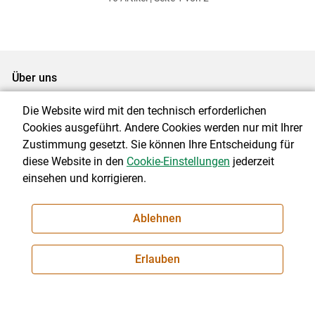
ersten
zum
zum
letzten
Set
vorigen
nächsten
Set
Set
Set
Über uns
Die Website wird mit den technisch erforderlichen
Cookies ausgeführt. Andere Cookies werden nur mit Ihrer
© 2026 stmk.lko.at
Zustimmung gesetzt. Sie können Ihre Entscheidung für
diese Website in den
Cookie-Einstellungen
jederzeit
Landwirtschaftskammer Steiermark
einsehen und korrigieren.
Hamerlinggasse 3, 8010 Graz
Ablehnen
Telefon: +43 (0) 316 8050-0
E-Mail:
office@lk-stmk.at
Erlauben
Impressum
|
Kontakt
|
Datenschutzerklärung
|
Barrierefreiheit
|
Cookie-Einstellungen