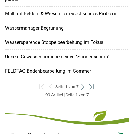
Müll auf Feldern & Wiesen - ein wachsendes Problem
Wassermanager Begrünung
Wassersparende Stoppelbearbeitung im Fokus
Unsere Gewässer brauchen einen "Sonnenschirm“!
FELDTAG Bodenbearbeitung im Sommer
Seite 1 von 7
zum
zurück
weiter
zum
99 Artikel | Seite 1 von 7
ersten
zum
zum
letzten
Set
vorigen
nächsten
Set
Set
Set