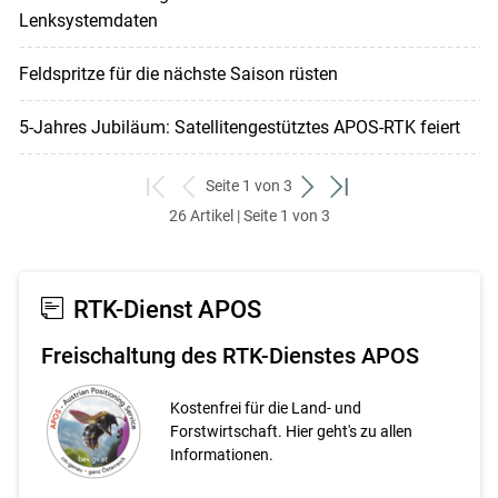
Lenksystemdaten
Feldspritze für die nächste Saison rüsten
5-Jahres Jubiläum: Satellitengestütztes APOS-RTK feiert
Seite 1 von 3
zum
zurück
weiter
zum
26 Artikel | Seite 1 von 3
ersten
zum
zum
letzten
Set
vorigen
nächsten
Set
Set
Set
RTK-Dienst APOS
Freischaltung des RTK-Dienstes APOS
Kostenfrei für die Land- und
Forstwirtschaft. Hier geht's zu allen
Informationen.