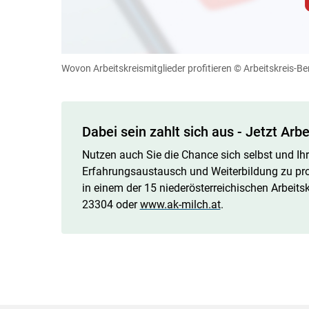
Zum Abspielen von YouTube-Videos auf 
Für weitere Informationen lesen Sie bitte unsere
diese Website in den Cookie-Einste
Wovon Arbeitskreismitglieder profitieren
© Arbeitskreis-B
Cookies Einstellunge
Dabei sein zahlt sich aus - Jetzt Arb
Nutzen auch Sie die Chance sich selbst und Ih
Erfahrungsaustausch und Weiterbildung zu profi
in einem der 15 niederösterreichischen Arbeitsk
23304 oder
www.ak-milch.at
.