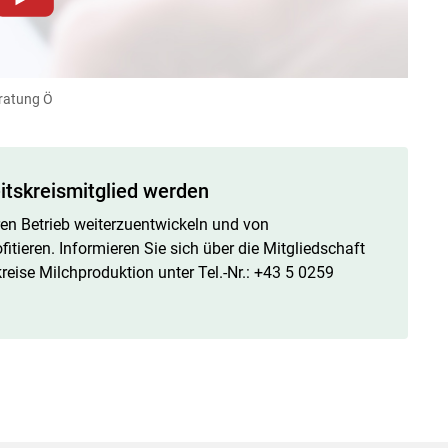
dieser Website müssen Cookies gesetzt werden
.
Datenschutzerklärung
.Sie können Ihre Entscheidung für
llungen jederzeit einsehen und korrigieren
eratung Ö
n
Akzeptieren
eitskreismitglied werden
ren Betrieb weiterzuentwickeln und von
tieren. Informieren Sie sich über die Mitgliedschaft
reise Milchproduktion unter Tel.-Nr.: +43 5 0259