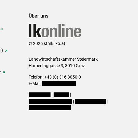
Über uns
© 2026 stmk.lko.at
I)
Landwirtschaftskammer Steiermark
Hamerlinggasse 3, 8010 Graz
e
Telefon: +43 (0) 316 8050-0
E-Mail:
office@lk-stmk.at
Impressum
|
Kontakt
|
Datenschutzerklärung
|
Barrierefreiheit
|
Cookie-Einstellungen