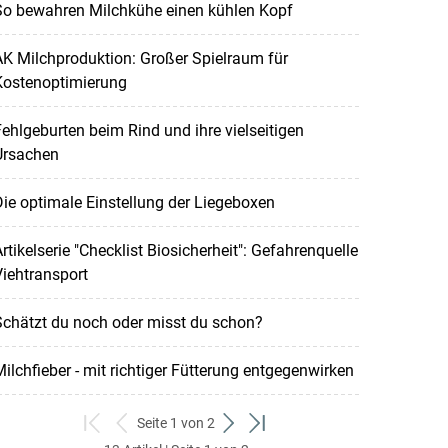
So bewahren Milchkühe einen kühlen Kopf
K Milchproduktion: Großer Spielraum für
Kostenoptimierung
ehlgeburten beim Rind und ihre vielseitigen
Ursachen
ie optimale Einstellung der Liegeboxen
rtikelserie "Checklist Biosicherheit": Gefahrenquelle
iehtransport
chätzt du noch oder misst du schon?
ilchfieber - mit richtiger Fütterung entgegenwirken
Seite 1 von 2
zum
zurück
weiter
zum