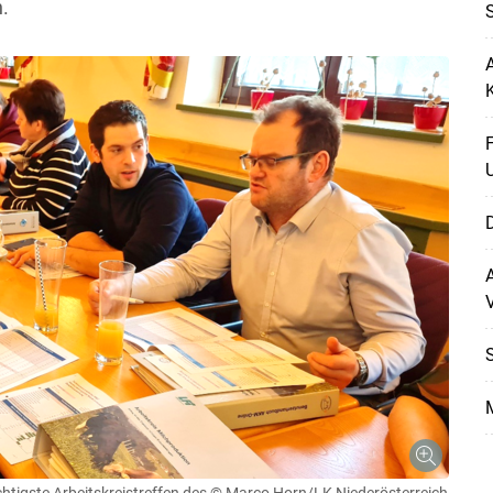
.
A
F
D
A
V
S
M
htigste Arbeitskreistreffen des
© Marco Horn/LK Niederösterreich