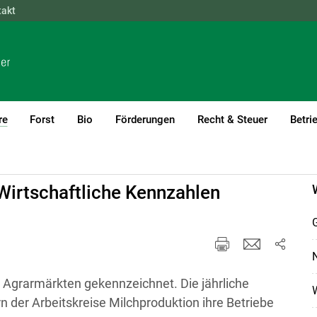
takt
NÖ
OÖ
SBG
STMK
TIROL
VBG
WIEN
re
Forst
Bio
Förderungen
Recht & Steuer
Betri
(current)1
fort
Wirtschaftliche Kennzahlen
G
N
 Agrarmärkten gekennzeichnet. Die jährliche
n der Arbeitskreise Milchproduktion ihre Betriebe