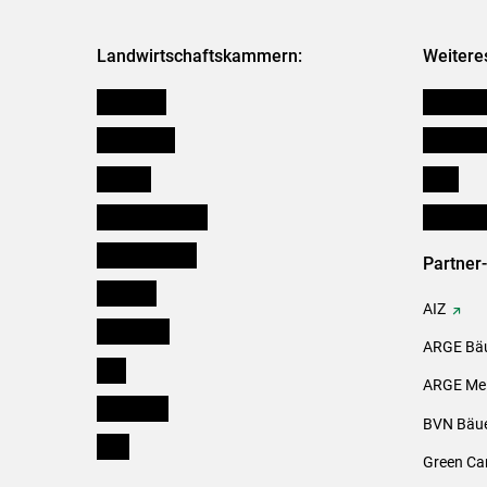
Landwirtschaftskammern:
Weitere
Österreich
Kleinanz
Burgenland
Downloa
Kärnten
Links
Niederösterreich
Initiativ
Oberösterreich
Partner
Salzburg
AIZ
Steiermark
ARGE Bäu
Tirol
ARGE Mei
Vorarlberg
BVN Bäue
Wien
Green Ca