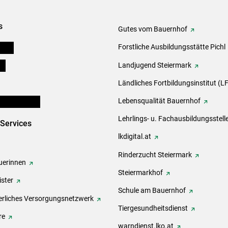
s
Gutes vom Bauernhof
eigen
Forstliche Ausbildungsstätte Pichl
ds
Landjugend Steiermark
Ländliches Fortbildungsinstitut (LF
en und Partner
Lebensqualität Bauernhof
Lehrlings- u. Fachausbildungsstell
-Services
lkdigital.at
Rinderzucht Steiermark
erinnen
Steiermarkhof
ster
Schule am Bauernhof
rliches Versorgungsnetzwerk
Tiergesundheitsdienst
re
warndienst.lko.at