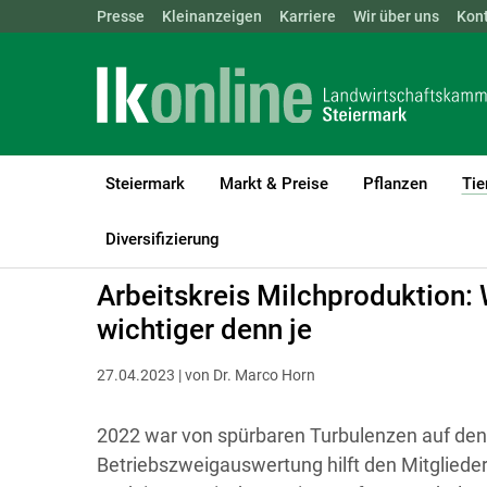
Landwirtschaftskammern:
Presse
Kleinanzeigen
Karriere
ÖSTERREICH
Wir über uns
BGLD
Kon
KTN
Steiermark
Markt & Preise
Pflanzen
Tie
LK Steiermark
Tiere
Rinder
Haltung, Management & Tierkom
Diversifizierung
Arbeitskreis Milchproduktion: 
wichtiger denn je
27.04.2023 | von Dr. Marco Horn
2022 war von spürbaren Turbulenzen auf den
Betriebszweigauswertung hilft den Mitglieder