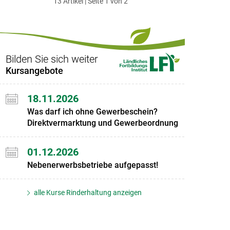
13 Artikel | Seite 1 von 2
ersten
zum
zum
letzten
Set
vorigen
nächsten
Set
Set
Set
Bilden Sie sich weiter
Kursangebote
18.11.2026
Was darf ich ohne Gewerbeschein?
Direktvermarktung und Gewerbeordnung
01.12.2026
Nebenerwerbsbetriebe aufgepasst!
alle Kurse Rinderhaltung anzeigen