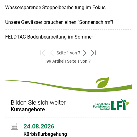
Wassersparende Stoppelbearbeitung im Fokus
Unsere Gewässer brauchen einen "Sonnenschirm“!
FELDTAG Bodenbearbeitung im Sommer
Seite 1 von 7
zum
zurück
weiter
zum
99 Artikel | Seite 1 von 7
ersten
zum
zum
letzten
Set
vorigen
nächsten
Set
Set
Set
Bilden Sie sich weiter
Kursangebote
24.08.2026
Kürbisflurbegehung