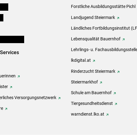
eigen
Forstliche Ausbildungsstätte Pichl
ds
Landjugend Steiermark
Ländliches Fortbildungsinstitut (LF
en und Partner
Lebensqualität Bauernhof
Lehrlings- u. Fachausbildungsstell
-Services
lkdigital.at
Rinderzucht Steiermark
erinnen
Steiermarkhof
ster
Schule am Bauernhof
rliches Versorgungsnetzwerk
Tiergesundheitsdienst
re
warndienst.lko.at