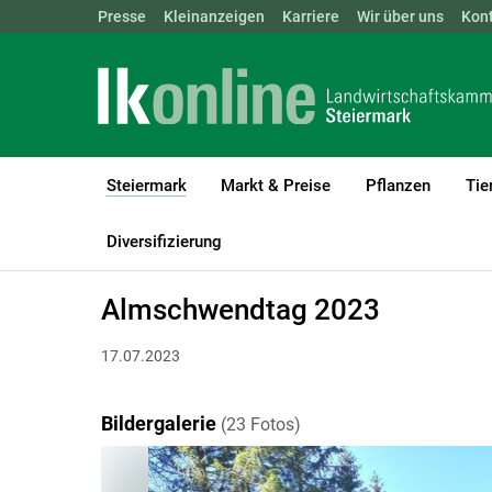
Landwirtschaftskammern:
Presse
Kleinanzeigen
Karriere
ÖSTERREICH
Wir über uns
BGLD
Kon
KTN
Steiermark
Markt & Preise
Pflanzen
Tie
(current)1
LK Steiermark
Steiermark
Bildergalerien
Diversifizierung
Almschwendtag 2023
17.07.2023
Bildergalerie
(23 Fotos)