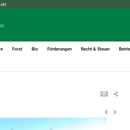
takt
NÖ
OÖ
SBG
STMK
TIROL
VBG
WIEN
re
Forst
Bio
Förderungen
Recht & Steuer
Betri
Previous
Next