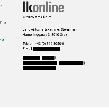
© 2026 stmk.lko.at
I)
Landwirtschaftskammer Steiermark
Hamerlinggasse 3, 8010 Graz
e
Telefon: +43 (0) 316 8050-0
E-Mail:
office@lk-stmk.at
Impressum
|
Kontakt
|
Datenschutzerklärung
|
Barrierefreiheit
|
Cookie-Einstellungen