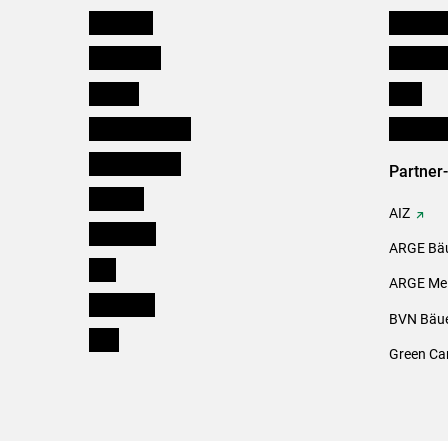
Österreich
Kleinanz
Burgenland
Downloa
Kärnten
Links
Niederösterreich
Initiativ
Oberösterreich
Partner
Salzburg
AIZ
Steiermark
ARGE Bäu
Tirol
ARGE Mei
Vorarlberg
BVN Bäue
Wien
Green Ca