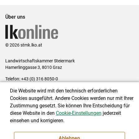
Über uns
© 2026 stmk.lko.at
Landwirtschaftskammer Steiermark
Hamerlinggasse 3, 8010 Graz
Telefon: +43 (0) 316 8050-0
E-Mail:
office@lk-stmk.at
Die Website wird mit den technisch erforderlichen
Impressum
|
Kontakt
|
Datenschutzerklärung
|
Barrierefreiheit
|
Cookies ausgeführt. Andere Cookies werden nur mit Ihrer
Cookie-Einstellungen
Zustimmung gesetzt. Sie können Ihre Entscheidung für
diese Website in den
Cookie-Einstellungen
jederzeit
einsehen und korrigieren.
NEWSLETTER
Ablehnen