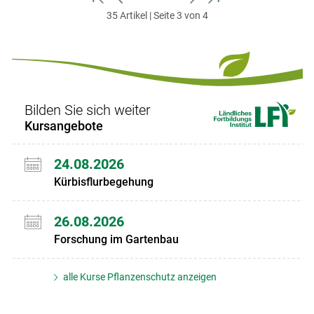
zum
zurück
weiter
zum
35 Artikel | Seite 3 von 4
ersten
zum
zum
letzten
Set
vorigen
nächsten
Set
Set
Set
Bilden Sie sich weiter
Kursangebote
24.08.2026
Kürbisflurbegehung
26.08.2026
Forschung im Gartenbau
alle Kurse Pflanzenschutz anzeigen