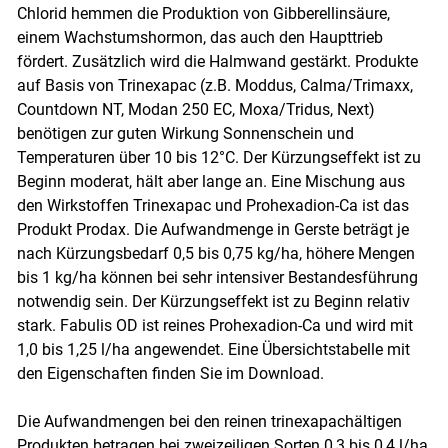
Chlorid hemmen die Produktion von Gibberellinsäure,
einem Wachstumshormon, das auch den Haupttrieb
fördert. Zusätzlich wird die Halmwand gestärkt. Produkte
auf Basis von Trinexapac (z.B. Moddus, Calma/Trimaxx,
Countdown NT, Modan 250 EC, Moxa/Tridus, Next)
benötigen zur guten Wirkung Sonnenschein und
Temperaturen über 10 bis 12°C. Der Kürzungseffekt ist zu
Beginn moderat, hält aber lange an. Eine Mischung aus
den Wirkstoffen Trinexapac und Prohexadion-Ca ist das
Produkt Prodax. Die Aufwandmenge in Gerste beträgt je
nach Kürzungsbedarf 0,5 bis 0,75 kg/ha, höhere Mengen
bis 1 kg/ha können bei sehr intensiver Bestandesführung
notwendig sein. Der Kürzungseffekt ist zu Beginn relativ
stark. Fabulis OD ist reines Prohexadion-Ca und wird mit
1,0 bis 1,25 l/ha angewendet. Eine Übersichtstabelle mit
den Eigenschaften finden Sie im Download.
Die Aufwandmengen bei den reinen trinexapachältigen
Produkten betragen bei zweizeiligen Sorten 0,3 bis 0,4 l/ha,