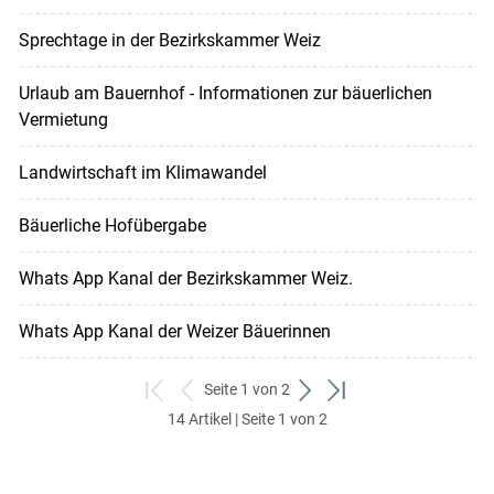
Sprechtage in der Bezirkskammer Weiz
Urlaub am Bauernhof - Informationen zur bäuerlichen
Vermietung
Landwirtschaft im Klimawandel
Bäuerliche Hofübergabe
Whats App Kanal der Bezirkskammer Weiz.
Whats App Kanal der Weizer Bäuerinnen
Seite 1 von 2
zum
zurück
weiter
zum
14 Artikel | Seite 1 von 2
ersten
zum
zum
letzten
Set
vorigen
nächsten
Set
Set
Set