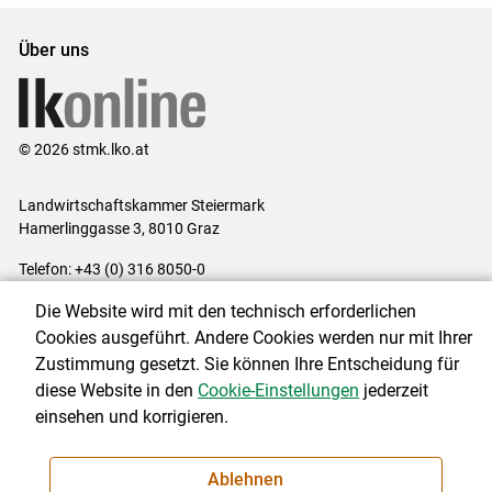
Über uns
© 2026 stmk.lko.at
Landwirtschaftskammer Steiermark
Hamerlinggasse 3, 8010 Graz
Telefon: +43 (0) 316 8050-0
E-Mail:
office@lk-stmk.at
Die Website wird mit den technisch erforderlichen
Impressum
|
Kontakt
|
Datenschutzerklärung
|
Barrierefreiheit
|
Cookies ausgeführt. Andere Cookies werden nur mit Ihrer
Cookie-Einstellungen
Zustimmung gesetzt. Sie können Ihre Entscheidung für
diese Website in den
Cookie-Einstellungen
jederzeit
einsehen und korrigieren.
NEWSLETTER
Ablehnen