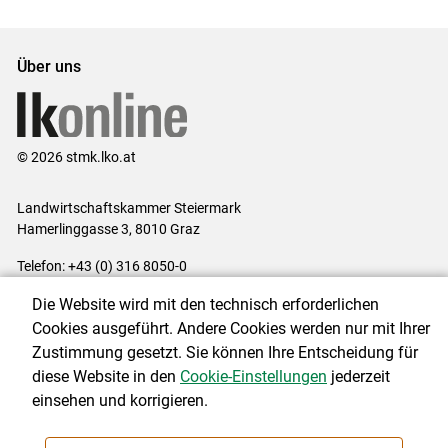
Über uns
© 2026 stmk.lko.at
Landwirtschaftskammer Steiermark
Hamerlinggasse 3, 8010 Graz
Telefon: +43 (0) 316 8050-0
E-Mail:
office@lk-stmk.at
Die Website wird mit den technisch erforderlichen
Impressum
|
Kontakt
|
Datenschutzerklärung
|
Barrierefreiheit
|
Cookies ausgeführt. Andere Cookies werden nur mit Ihrer
Cookie-Einstellungen
Zustimmung gesetzt. Sie können Ihre Entscheidung für
diese Website in den
Cookie-Einstellungen
jederzeit
einsehen und korrigieren.
NEWSLETTER