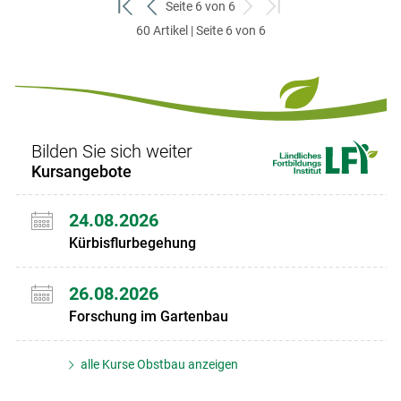
Seite 6 von 6
zum
zurück
weiter
zum
60 Artikel | Seite 6 von 6
ersten
zum
zum
letzten
Set
vorigen
nächsten
Set
Set
Set
Bilden Sie sich weiter
Kursangebote
24.08.2026
Kürbisflurbegehung
26.08.2026
Forschung im Gartenbau
alle Kurse Obstbau anzeigen