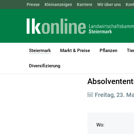
Landwirtschaftskammern:
Presse
Kleinanzeigen
Karriere
ÖSTERREICH
Wir über uns
BGLD
Kon
KTN
Steiermark
Markt & Preise
Pflanzen
Tie
(current)1
LK Steiermark
Steiermark
Veranstaltungen
Diversifizierung
Absolvententr
Freitag, 23. M
Wo: