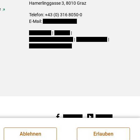
Hamerlinggasse 3, 8010 Graz
e
Telefon: +43 (0) 316 8050-0
E-Mail:
office@lk-stmk.at
Impressum
|
Kontakt
|
Datenschutzerklärung
|
Barrierefreiheit
|
Cookie-Einstellungen
Facebook
Youtube
Ablehnen
Erlauben