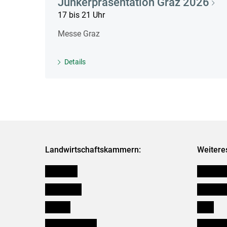
Junkerpräsentation Graz 2026
17 bis 21 Uhr
Messe Graz
Details
Landwirtschaftskammern:
Weitere
Österreich
Kleinanz
Burgenland
Downloa
Kärnten
Links
Niederösterreich
Initiativ