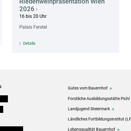
Riedenweinpräsentation Wien
2026
16 bis 20 Uhr
Palais Ferstel
Details
s
Gutes vom Bauernhof
eigen
Forstliche Ausbildungsstätte Pichl
ds
Landjugend Steiermark
Ländliches Fortbildungsinstitut (LF
en und Partner
Lebensqualität Bauernhof