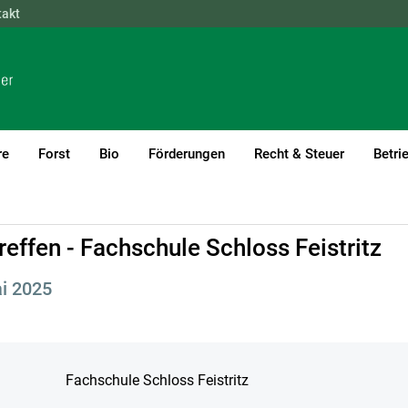
takt
NÖ
OÖ
SBG
STMK
TIROL
VBG
WIEN
re
Forst
Bio
Förderungen
Recht & Steuer
Betri
effen - Fachschule Schloss Feistritz
ai 2025
Fachschule Schloss Feistritz