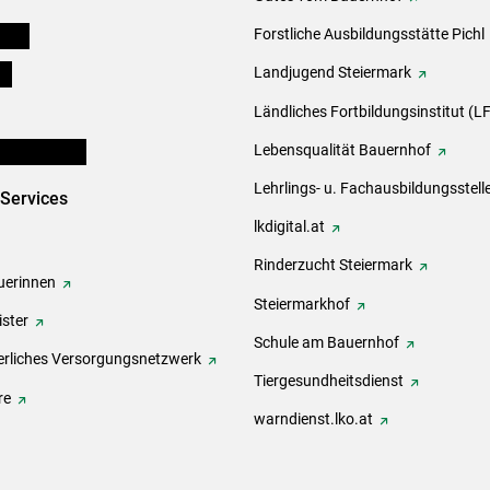
eigen
Forstliche Ausbildungsstätte Pichl
ds
Landjugend Steiermark
Ländliches Fortbildungsinstitut (LF
en und Partner
Lebensqualität Bauernhof
Lehrlings- u. Fachausbildungsstell
-Services
lkdigital.at
Rinderzucht Steiermark
erinnen
Steiermarkhof
ster
Schule am Bauernhof
rliches Versorgungsnetzwerk
Tiergesundheitsdienst
re
warndienst.lko.at