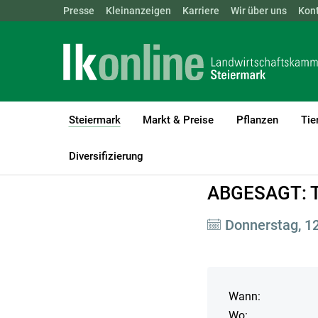
Landwirtschaftskammern:
Presse
Kleinanzeigen
Karriere
ÖSTERREICH
Wir über uns
BGLD
Kon
KTN
Steiermark
Markt & Preise
Pflanzen
Tie
(current)1
LK Steiermark
Steiermark
Veranstaltungen
Diversifizierung
ABGESAGT: T
Donnerstag, 12
Wann:
Wo: