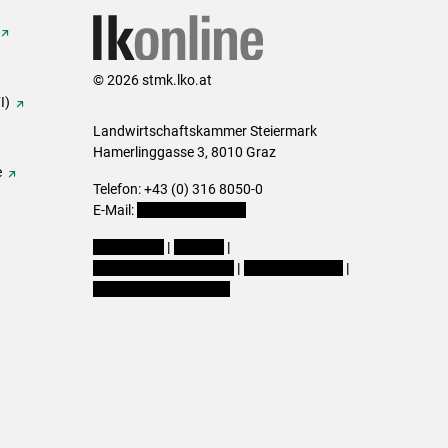
© 2026 stmk.lko.at
I)
Landwirtschaftskammer Steiermark
Hamerlinggasse 3, 8010 Graz
e
Telefon: +43 (0) 316 8050-0
E-Mail:
office@lk-stmk.at
Impressum
|
Kontakt
|
Datenschutzerklärung
|
Barrierefreiheit
|
Cookie-Einstellungen