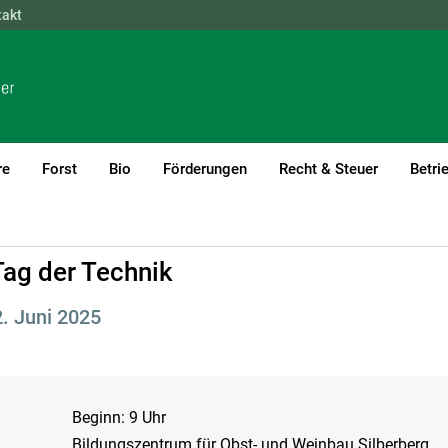
takt
NÖ
OÖ
SBG
STMK
TIROL
VBG
WIEN
re
Forst
Bio
Förderungen
Recht & Steuer
Betri
ag der Technik
. Juni 2025
Beginn: 9 Uhr
Bildungszentrum für Obst- und Weinbau Silberberg