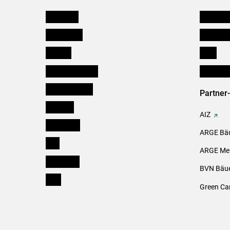
Österreich
Kleinanz
Burgenland
Downloa
Kärnten
Links
Niederösterreich
Initiativ
Oberösterreich
Partner
Salzburg
AIZ
Steiermark
ARGE Bäu
Tirol
ARGE Mei
Vorarlberg
BVN Bäue
Wien
Green Ca