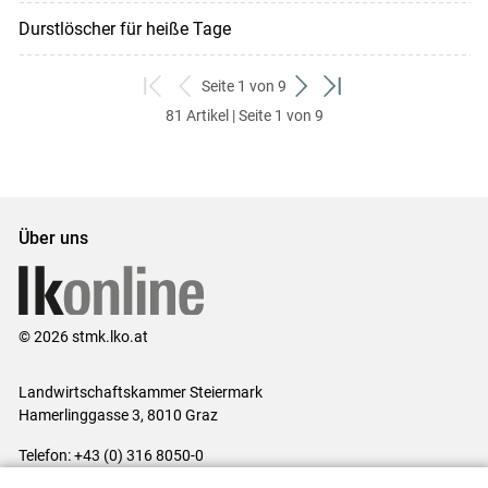
Durstlöscher für heiße Tage
Seite 1 von 9
zum
zurück
weiter
zum
81 Artikel | Seite 1 von 9
ersten
zum
zum
letzten
Set
vorigen
nächsten
Set
Set
Set
Über uns
© 2026 stmk.lko.at
Landwirtschaftskammer Steiermark
Hamerlinggasse 3, 8010 Graz
Telefon: +43 (0) 316 8050-0
E-Mail:
office@lk-stmk.at