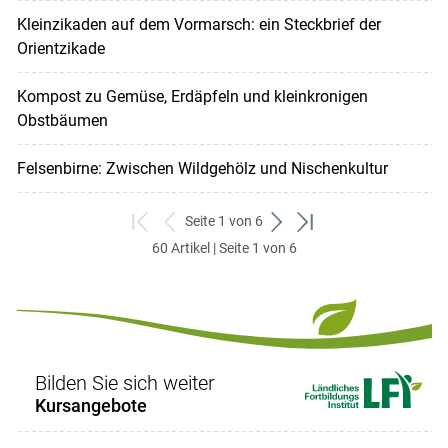
Kleinzikaden auf dem Vormarsch: ein Steckbrief der
Orientzikade
Kompost zu Gemüse, Erdäpfeln und kleinkronigen
Obstbäumen
Felsenbirne: Zwischen Wildgehölz und Nischenkultur
Seite 1 von 6
zum
zurück
weiter
zum
60 Artikel | Seite 1 von 6
ersten
zum
zum
letzten
Set
vorigen
nächsten
Set
Set
Set
Bilden Sie sich weiter
Kursangebote