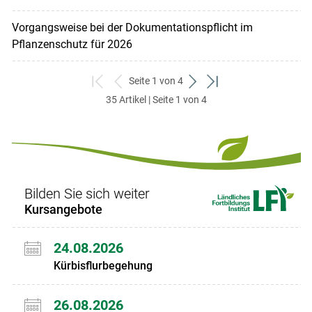
Vorgangsweise bei der Dokumentationspflicht im
Pflanzenschutz für 2026
Seite 1 von 4
zum
zurück
weiter
zum
35 Artikel | Seite 1 von 4
ersten
zum
zum
letzten
Set
vorigen
nächsten
Set
Set
Set
Bilden Sie sich weiter
Kursangebote
24.08.2026
Kürbisflurbegehung
26.08.2026