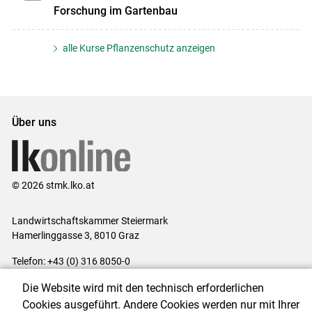
Forschung im Gartenbau
alle Kurse Pflanzenschutz anzeigen
Über uns
© 2026 stmk.lko.at
Landwirtschaftskammer Steiermark
Hamerlinggasse 3, 8010 Graz
Telefon: +43 (0) 316 8050-0
E-Mail:
office@lk-stmk.at
Die Website wird mit den technisch erforderlichen
Impressum
|
Kontakt
|
Datenschutzerklärung
|
Barrierefreiheit
|
Cookies ausgeführt. Andere Cookies werden nur mit Ihrer