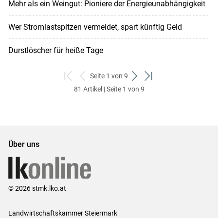
Mehr als ein Weingut: Pioniere der Energieunabhängigkeit
Wer Stromlastspitzen vermeidet, spart künftig Geld
Durstlöscher für heiße Tage
Seite 1 von 9
zum
zurück
weiter
zum
81 Artikel | Seite 1 von 9
ersten
zum
zum
letzten
Set
vorigen
nächsten
Set
Set
Set
Über uns
© 2026 stmk.lko.at
Landwirtschaftskammer Steiermark