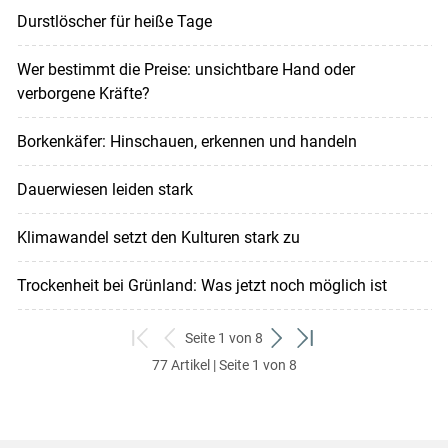
Durstlöscher für heiße Tage
Wer bestimmt die Preise: unsichtbare Hand oder
verborgene Kräfte?
Borkenkäfer: Hinschauen, erkennen und handeln
Dauerwiesen leiden stark
Klimawandel setzt den Kulturen stark zu
Trockenheit bei Grünland: Was jetzt noch möglich ist
Seite 1 von 8
zum
zurück
weiter
zum
77 Artikel | Seite 1 von 8
ersten
zum
zum
letzten
Set
vorigen
nächsten
Set
Set
Set