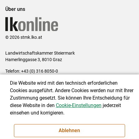
Über uns
© 2026 stmk.lko.at
Landwirtschaftskammer Steiermark
Hamerlinggasse 3, 8010 Graz
Telefon: +43 (0) 316 8050-0
E-Mail:
office@lk-stmk.at
Die Website wird mit den technisch erforderlichen
Impressum
|
Kontakt
|
Datenschutzerklärung
|
Barrierefreiheit
|
Cookies ausgeführt. Andere Cookies werden nur mit Ihrer
Cookie-Einstellungen
Zustimmung gesetzt. Sie können Ihre Entscheidung für
diese Website in den
Cookie-Einstellungen
jederzeit
einsehen und korrigieren.
NEWSLETTER
Ablehnen