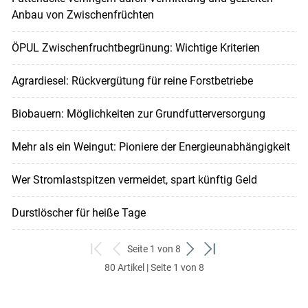
Anbau von Zwischenfrüchten
ÖPUL Zwischenfruchtbegrünung: Wichtige Kriterien
Agrardiesel: Rückvergütung für reine Forstbetriebe
Biobauern: Möglichkeiten zur Grundfutterversorgung
Mehr als ein Weingut: Pioniere der Energieunabhängigkeit
Wer Stromlastspitzen vermeidet, spart künftig Geld
Durstlöscher für heiße Tage
Seite 1 von 8
zum
zurück
weiter
zum
80 Artikel | Seite 1 von 8
ersten
zum
zum
letzten
Set
vorigen
nächsten
Set
Set
Set