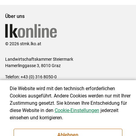
Über uns
© 2026 stmk.lko.at
Landwirtschaftskammer Steiermark
Hamerlinggasse 3, 8010 Graz
Telefon: +43 (0) 316 8050-0
E-Mail:
office@lk-stmk.at
Die Website wird mit den technisch erforderlichen
Impressum
|
Kontakt
|
Datenschutzerklärung
|
Barrierefreiheit
|
Cookies ausgeführt. Andere Cookies werden nur mit Ihrer
Cookie-Einstellungen
Zustimmung gesetzt. Sie können Ihre Entscheidung für
diese Website in den
Cookie-Einstellungen
jederzeit
einsehen und korrigieren.
NEWSLETTER
Ablehnen