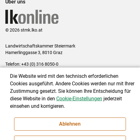
Über uns
© 2026 stmk.lko.at
Landwirtschaftskammer Steiermark
Hamerlinggasse 3, 8010 Graz
Telefon: +43 (0) 316 8050-0
E-Mail:
office@lk-stmk.at
Die Website wird mit den technisch erforderlichen
Impressum
|
Kontakt
|
Datenschutzerklärung
|
Barrierefreiheit
|
Cookies ausgeführt. Andere Cookies werden nur mit Ihrer
Cookie-Einstellungen
Zustimmung gesetzt. Sie können Ihre Entscheidung für
diese Website in den
Cookie-Einstellungen
jederzeit
einsehen und korrigieren.
NEWSLETTER
Ablehnen