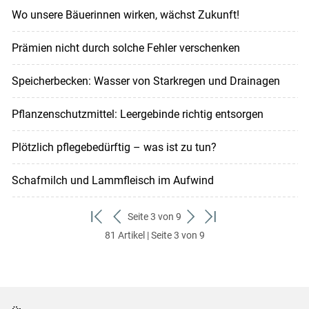
Wo unsere Bäuerinnen wirken, wächst Zukunft!
Prämien nicht durch solche Fehler verschenken
Speicherbecken: Wasser von Starkregen und Drainagen
Pflanzenschutzmittel: ­Leergebinde richtig entsorgen
Plötzlich pflegebedürftig – was ist zu tun?
Schafmilch und Lammfleisch im Aufwind
Seite 3 von 9
zum
zurück
weiter
zum
81 Artikel | Seite 3 von 9
ersten
zum
zum
letzten
Set
vorigen
nächsten
Set
Set
Set