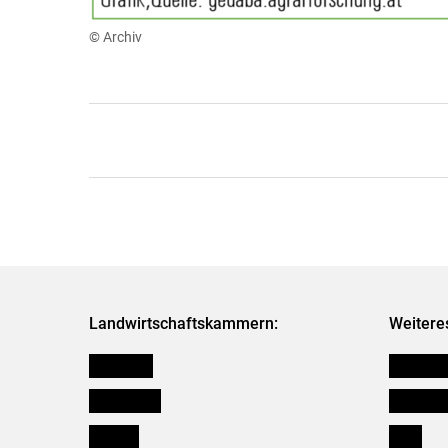
© Archiv
Landwirtschaftskammern:
Weitere
Österreich
Kleinanz
Burgenland
Downloa
Kärnten
Links