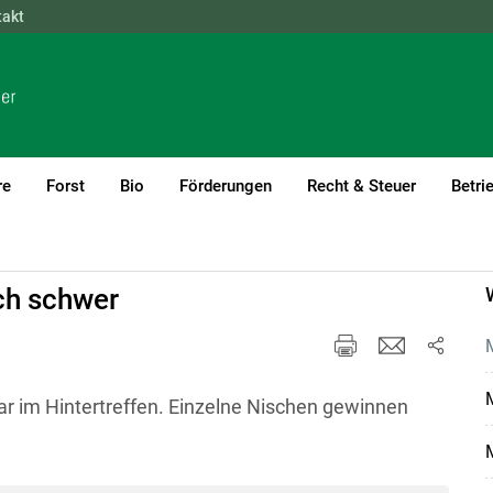
takt
NÖ
OÖ
SBG
STMK
TIROL
VBG
WIEN
re
Forst
Bio
Förderungen
Recht & Steuer
Betri
ich schwer
M
r im Hintertreffen. Einzelne Nischen gewinnen