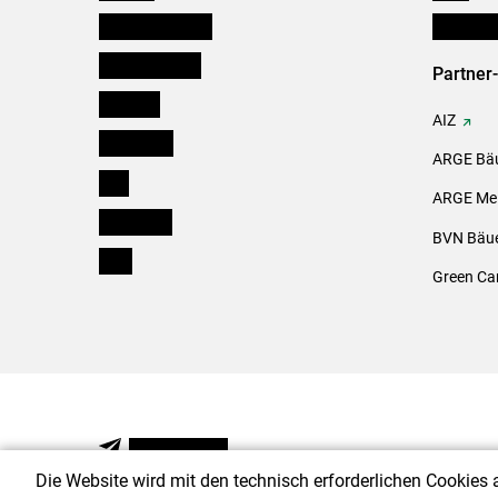
Niederösterreich
Initiativ
Oberösterreich
Partner
Salzburg
AIZ
Steiermark
ARGE Bäu
Tirol
ARGE Mei
Vorarlberg
BVN Bäue
Wien
Green Ca
NEWSLETTER
Die Website wird mit den technisch erforderlichen Cookies 