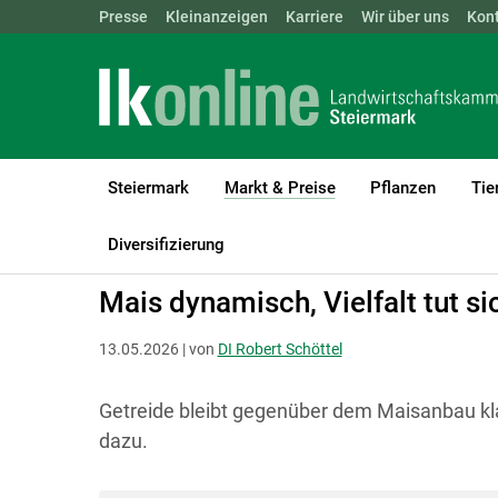
Landwirtschaftskammern:
Presse
Kleinanzeigen
Karriere
ÖSTERREICH
Wir über uns
BGLD
Kon
KTN
Steiermark
Markt & Preise
Pflanzen
Tie
(current)1
LK Steiermark
Markt & Preise
Analyse
Diversifizierung
Mais dynamisch, Vielfalt tut s
13.05.2026 | von
DI Robert Schöttel
Getreide bleibt gegenüber dem Maisanbau kla
dazu.