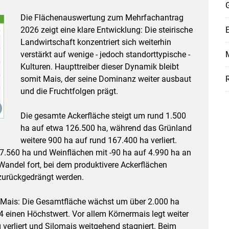
G
Die Flächenauswertung zum Mehrfachantrag
2026 zeigt eine klare Entwicklung: Die steirische
Landwirtschaft konzentriert sich weiterhin
verstärkt auf wenige - jedoch standorttypische -
M
Kulturen. Haupttreiber dieser Dynamik bleibt
somit Mais, der seine Dominanz weiter ausbaut
R
und die Fruchtfolgen prägt.
Die gesamte Ackerfläche steigt um rund 1.500
ha auf etwa 126.500 ha, während das Grünland
weitere 900 ha auf rund 167.400 ha verliert.
Skip to main content
f 7.560 ha und Weinflächen mit -90 ha auf 4.990 ha an
 Wandel fort, bei dem produktivere Ackerflächen
zurückgedrängt werden.
es Mais: Die Gesamtfläche wächst um über 2.000 ha
4 einen Höchstwert. Vor allem Körnermais legt weiter
verliert und Silomais weitgehend stagniert. Beim