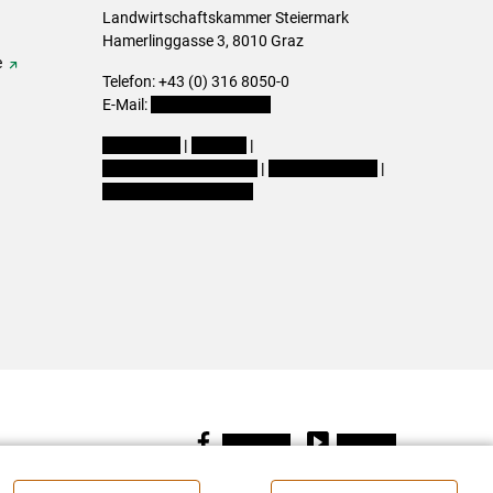
Landwirtschaftskammer Steiermark
Hamerlinggasse 3, 8010 Graz
e
Telefon: +43 (0) 316 8050-0
E-Mail:
office@lk-stmk.at
Impressum
|
Kontakt
|
Datenschutzerklärung
|
Barrierefreiheit
|
Cookie-Einstellungen
Facebook
Youtube