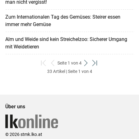
man nicht vergisst!
Zum Internationalen Tag des Gemüses: Steirer essen
immer mehr Gemüse
Alm und Weide sind kein Streichelzoo: Sicherer Umgang
mit Weidetieren
Seite 1 von 4
zum
zurück
weiter
zum
33 Artikel | Seite 1 von 4
ersten
zum
zum
letzten
Set
vorigen
nächsten
Set
Set
Set
Über uns
© 2026 stmk.lko.at