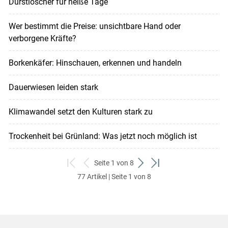
Durstlöscher für heiße Tage
Wer bestimmt die Preise: unsichtbare Hand oder
verborgene Kräfte?
Borkenkäfer: Hinschauen, erkennen und handeln
Dauerwiesen leiden stark
Klimawandel setzt den Kulturen stark zu
Trockenheit bei Grünland: Was jetzt noch möglich ist
Seite 1 von 8
zum
zurück
weiter
zum
77 Artikel | Seite 1 von 8
ersten
zum
zum
letzten
Set
vorigen
nächsten
Set
Set
Set