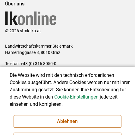
Über uns
© 2026 stmk.lko.at
Landwirtschaftskammer Steiermark
Hamerlinggasse 3, 8010 Graz
Telefon: +43 (0) 316 8050-0
E-Mail:
office@lk-stmk.at
Die Website wird mit den technisch erforderlichen
Impressum
|
Kontakt
|
Datenschutzerklärung
|
Barrierefreiheit
|
Cookies ausgeführt. Andere Cookies werden nur mit Ihrer
Cookie-Einstellungen
Zustimmung gesetzt. Sie können Ihre Entscheidung für
diese Website in den
Cookie-Einstellungen
jederzeit
einsehen und korrigieren.
NEWSLETTER
Ablehnen