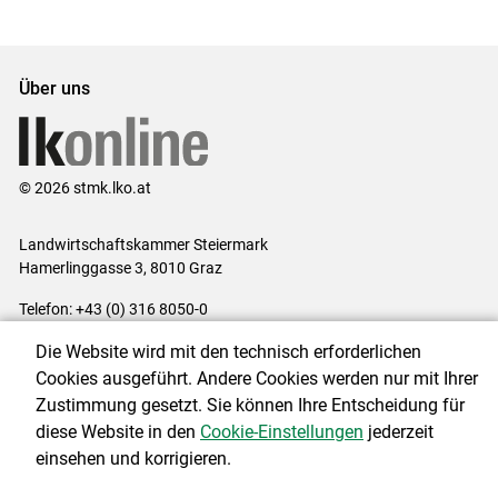
Set
Set
Über uns
© 2026 stmk.lko.at
Landwirtschaftskammer Steiermark
Hamerlinggasse 3, 8010 Graz
Telefon: +43 (0) 316 8050-0
E-Mail:
office@lk-stmk.at
Die Website wird mit den technisch erforderlichen
Impressum
|
Kontakt
|
Datenschutzerklärung
|
Barrierefreiheit
|
Cookies ausgeführt. Andere Cookies werden nur mit Ihrer
Cookie-Einstellungen
Zustimmung gesetzt. Sie können Ihre Entscheidung für
diese Website in den
Cookie-Einstellungen
jederzeit
einsehen und korrigieren.