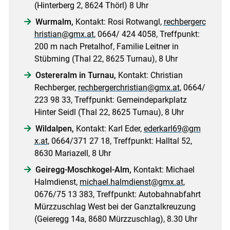
(Hinterberg 2, 8624 Thörl) 8 Uhr
Wurmalm,
Kontakt: Rosi Rotwangl,
rechbergerc
hristian@gmx.at
, 0664/ 424 4058, Treffpunkt:
200 m nach Pretalhof, Familie Leitner in
Stübming (Thal 22, 8625 Turnau), 8 Uhr
Ostereralm in Turnau,
Kontakt: Christian
Rechberger,
rechbergerchristian@gmx.at
, 0664/
223 98 33, Treffpunkt: Gemeindeparkplatz
Hinter Seidl (Thal 22, 8625 Turnau), 8 Uhr
Wildalpen,
Kontakt: Karl Eder,
ederkarl69@gm
x.at
, 0664/371 27 18, Treffpunkt: Halltal 52,
8630 Mariazell, 8 Uhr
Geiregg-Moschkogel-Alm,
Kontakt: Michael
Halmdienst,
michael.halmdienst@gmx.at
,
0676/75 13 383, Treffpunkt: Autobahnabfahrt
Mürzzuschlag West bei der Ganztalkreuzung
(Geieregg 14a, 8680 Mürzzuschlag), 8.30 Uhr