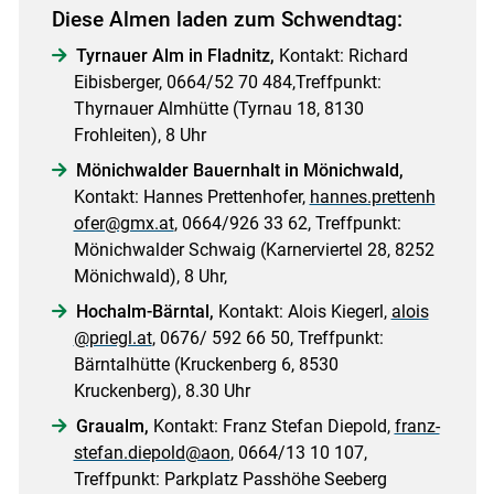
Diese Almen laden zum Schwendtag:
Tyrnauer Alm in Fladnitz,
Kontakt: Richard
Eibisberger, 0664/52 70 484,Treffpunkt:
Thyrnauer Almhütte (Tyrnau 18, 8130
Frohleiten), 8 Uhr
Mönichwalder Bauernhalt in Mönichwald,
Kontakt: Hannes Prettenhofer,
hannes.prettenh
ofer@gmx.at
, 0664/926 33 62, Treffpunkt:
Mönichwalder Schwaig (Karnerviertel 28, 8252
Mönichwald), 8 Uhr,
Hochalm-Bärntal,
Kontakt: Alois Kiegerl,
alois
@priegl.at
, 0676/ 592 66 50, Treffpunkt:
Bärntalhütte (Kruckenberg 6, 8530
Kruckenberg), 8.30 Uhr
Graualm,
Kontakt: Franz Stefan Diepold,
franz-
stefan.diepold@aon
, 0664/13 10 107,
Treffpunkt: Parkplatz Passhöhe Seeberg