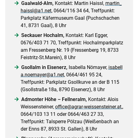
Gaalwald-Alm,
Kontakt: Martin Haissl,
martin_
haissl@a1.net
, 0664/116 34 64, Treffpunkt:
Parkplatz Käfermuseum Gaal (Puchschachen
41, 8731 Gaal), 8 Uhr
Seckauer Hochalm,
Kontakt: Karl Egger,
0676/403 71 70, Treffpunkt: Hochalmparkplatz
am Fressenberg Nr. 19 (Fressenberg 19, 8733
Feistritz-St.Marein), 8 Uhr
Gsollalm in Eisenerz,
Isabella Nömayer,
isabell
a.noemayer@a1.net
, 0664/461 95 24,
Treffpunkt: Parkplatz Gsollkurve an der B 115
(Gsollstraße 18a, 8790 Eisenerz), 8 Uhr
Admonter Höhe – Fellneralm,
Kontakt: Alois
Weissensteiner,
office@agrar-weissensteiner.at
,,
0664/103 13 11 oder 0664/463 27 33,
Treffpunkt: Talsperre Pölzau (Weißenbach an
der Enns 87, 8933 St. Gallen), 8 Uhr