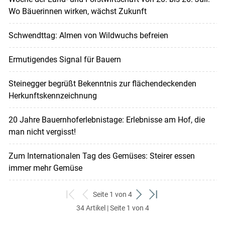
Wo Bäuerinnen wirken, wächst Zukunft
Schwendttag: Almen von Wildwuchs befreien
Ermutigendes Signal für Bauern
Steinegger begrüßt Bekenntnis zur flächendeckenden
Herkunftskennzeichnung
20 Jahre Bauernhoferlebnistage: Erlebnisse am Hof, die
man nicht vergisst!
Zum Internationalen Tag des Gemüses: Steirer essen
immer mehr Gemüse
Seite 1 von 4
zum
zurück
weiter
zum
34 Artikel | Seite 1 von 4
ersten
zum
zum
letzten
Set
vorigen
nächsten
Set