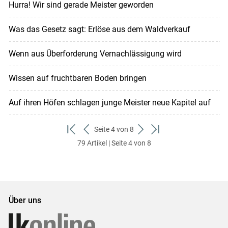
Hurra! Wir sind gerade Meister geworden
Was das Gesetz sagt: Erlöse aus dem Waldverkauf
Wenn aus Überforderung Vernachlässigung wird
Wissen auf fruchtbaren Boden bringen
Auf ihren Höfen schlagen junge Meister neue Kapitel auf
Seite 4 von 8
zum
zurück
weiter
zum
79 Artikel | Seite 4 von 8
ersten
zum
zum
letzten
Set
vorigen
nächsten
Set
Set
Set
Über uns