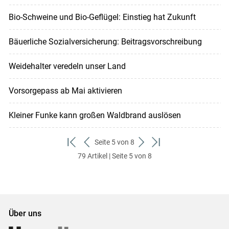
Bio-Schweine und Bio-Geflügel: Einstieg hat Zukunft
Bäuerliche Sozialversicherung: Beitragsvorschreibung
Weidehalter veredeln unser Land
Vorsorgepass ab Mai aktivieren
Kleiner Funke kann großen Waldbrand auslösen
Seite 5 von 8
zum
zurück
weiter
zum
79 Artikel | Seite 5 von 8
ersten
zum
zum
letzten
Set
vorigen
nächsten
Set
Set
Set
Über uns