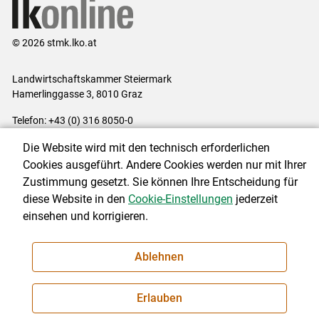
© 2026 stmk.lko.at
Landwirtschaftskammer Steiermark
Hamerlinggasse 3, 8010 Graz
Telefon: +43 (0) 316 8050-0
E-Mail:
office@lk-stmk.at
Die Website wird mit den technisch erforderlichen
Impressum
|
Kontakt
|
Datenschutzerklärung
|
Barrierefreiheit
|
Cookies ausgeführt. Andere Cookies werden nur mit Ihrer
Cookie-Einstellungen
Zustimmung gesetzt. Sie können Ihre Entscheidung für
diese Website in den
Cookie-Einstellungen
jederzeit
einsehen und korrigieren.
NEWSLETTER
Ablehnen
Erlauben