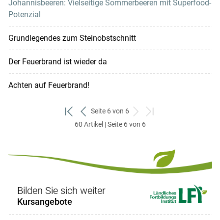
Johannisbeeren: Vielseitige Sommerbeeren mit Superfood-
Potenzial
Grundlegendes zum Steinobstschnitt
Der Feuerbrand ist wieder da
Achten auf Feuerbrand!
Seite 6 von 6
zum
zurück
weiter
zum
60 Artikel | Seite 6 von 6
ersten
zum
zum
letzten
Set
vorigen
nächsten
Set
Set
Set
Bilden Sie sich weiter
Kursangebote