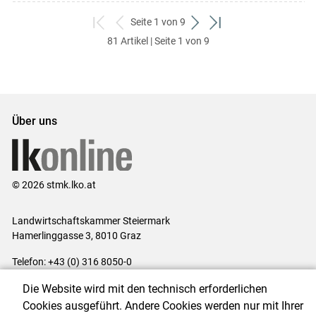
Seite 1 von 9
zum
zurück
weiter
zum
81 Artikel | Seite 1 von 9
ersten
zum
zum
letzten
Set
vorigen
nächsten
Set
Set
Set
Über uns
© 2026 stmk.lko.at
Landwirtschaftskammer Steiermark
Hamerlinggasse 3, 8010 Graz
Telefon: +43 (0) 316 8050-0
E-Mail:
office@lk-stmk.at
Die Website wird mit den technisch erforderlichen
Impressum
|
Kontakt
|
Datenschutzerklärung
|
Barrierefreiheit
|
Cookies ausgeführt. Andere Cookies werden nur mit Ihrer