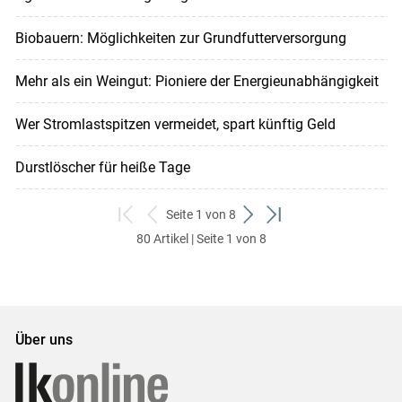
Biobauern: Möglichkeiten zur Grundfutterversorgung
Mehr als ein Weingut: Pioniere der Energieunabhängigkeit
Wer Stromlastspitzen vermeidet, spart künftig Geld
Durstlöscher für heiße Tage
Seite 1 von 8
zum
zurück
weiter
zum
80 Artikel | Seite 1 von 8
ersten
zum
zum
letzten
Set
vorigen
nächsten
Set
Set
Set
Über uns