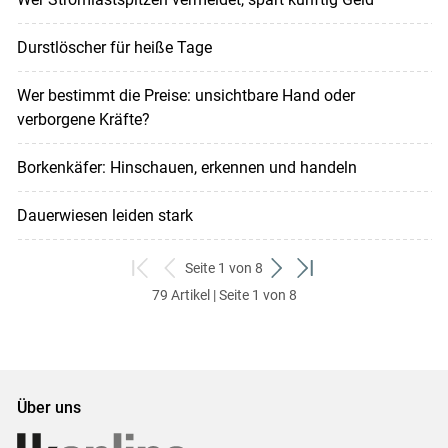
Durstlöscher für heiße Tage
Wer bestimmt die Preise: unsichtbare Hand oder
verborgene Kräfte?
Borkenkäfer: Hinschauen, erkennen und handeln
Dauerwiesen leiden stark
Seite 1 von 8
zum
zurück
weiter
zum
79 Artikel | Seite 1 von 8
ersten
zum
zum
letzten
Set
vorigen
nächsten
Set
Set
Set
Über uns