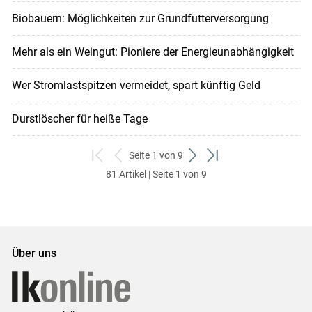
Biobauern: Möglichkeiten zur Grundfutterversorgung
Mehr als ein Weingut: Pioniere der Energieunabhängigkeit
Wer Stromlastspitzen vermeidet, spart künftig Geld
Durstlöscher für heiße Tage
Seite 1 von 9
zum
zurück
weiter
zum
81 Artikel | Seite 1 von 9
ersten
zum
zum
letzten
Set
vorigen
nächsten
Set
Set
Set
Über uns