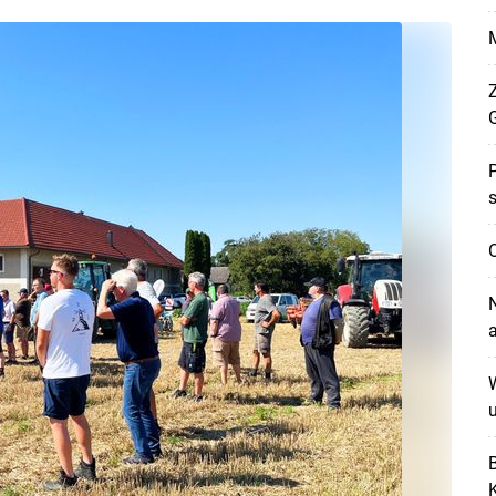
Z
P
s
O
N
W
u
B
Skip to main content
K