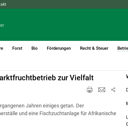
takt
NÖ
OÖ
SBG
STMK
TIROL
VBG
WIEN
re
Forst
Bio
Förderungen
Recht & Steuer
Betri
rktfruchtbetrieb zur Vielfalt
D
M
ergangenen Jahren einiges getan. Der
ställe und eine Fischzuchtanlage für Afrikanische
U
G