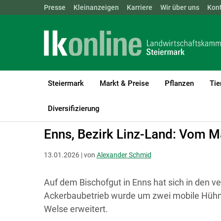
Landwirtschaftskammern:
Presse
Kleinanzeigen
Karriere
ÖSTERREICH
Wir über uns
BGLD
Kon
KTN
Steiermark
Markt & Preise
Pflanzen
Tie
LK Steiermark
Betriebsführung
Reportagen und Allgemeines
Diversifizierung
Enns, Bezirk Linz-Land: Vom Ma
13.01.2026 | von
Alexander Schmid
Auf dem Bischofgut in Enns hat sich in den v
Ackerbaubetrieb wurde um zwei mobile Hühner
Welse erweitert.