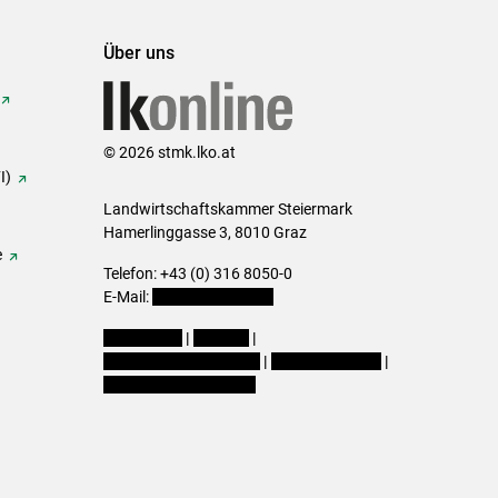
Über uns
© 2026 stmk.lko.at
I)
Landwirtschaftskammer Steiermark
Hamerlinggasse 3, 8010 Graz
e
Telefon: +43 (0) 316 8050-0
E-Mail:
office@lk-stmk.at
Impressum
|
Kontakt
|
Datenschutzerklärung
|
Barrierefreiheit
|
Cookie-Einstellungen