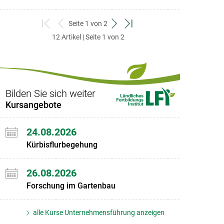
Seite 1 von 2
zum
zurück
weiter
zum
12 Artikel | Seite 1 von 2
ersten
zum
zum
letzten
Set
vorigen
nächsten
Set
Set
Set
Bilden Sie sich weiter
Kursangebote
24.08.2026
Kürbisflurbegehung
26.08.2026
Forschung im Gartenbau
alle Kurse Unternehmensführung anzeigen