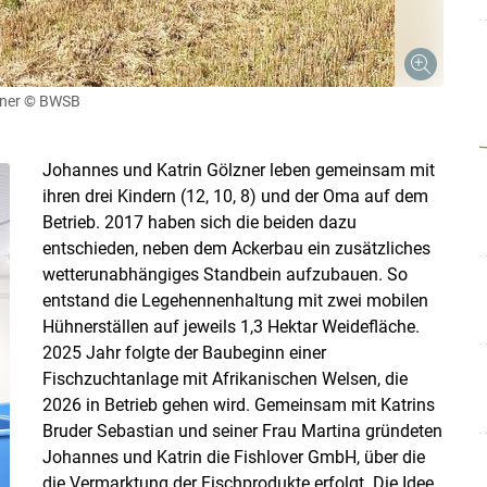
ner
© BWSB
Johannes und Katrin Gölzner leben gemeinsam mit
ihren drei Kindern (12, 10, 8) und der Oma auf dem
Betrieb. 2017 haben sich die beiden dazu
entschieden, neben dem Ackerbau ein zusätzliches
wetterunabhängiges Standbein aufzubauen. So
entstand die Legehennenhaltung mit zwei mobilen
Hühnerställen auf jeweils 1,3 Hektar Weidefläche.
2025 Jahr folgte der Baubeginn einer
Fischzuchtanlage mit Afrikanischen Welsen, die
2026 in Betrieb gehen wird. Gemeinsam mit Katrins
Bruder Sebastian und seiner Frau Martina gründeten
Johannes und Katrin die Fishlover GmbH, über die
die Vermarktung der Fischprodukte erfolgt. Die Idee