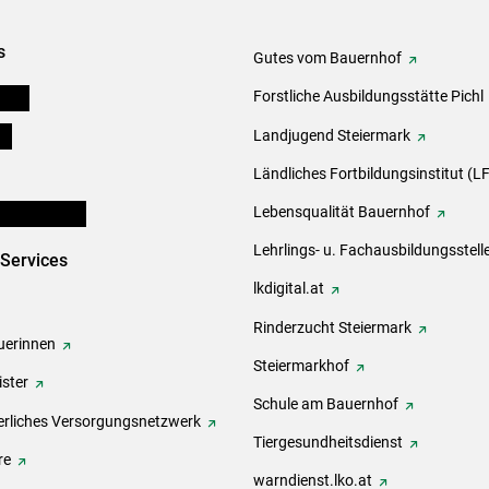
s
Gutes vom Bauernhof
eigen
Forstliche Ausbildungsstätte Pichl
ds
Landjugend Steiermark
Ländliches Fortbildungsinstitut (LF
en und Partner
Lebensqualität Bauernhof
Lehrlings- u. Fachausbildungsstell
-Services
lkdigital.at
Rinderzucht Steiermark
erinnen
Steiermarkhof
ster
Schule am Bauernhof
rliches Versorgungsnetzwerk
Tiergesundheitsdienst
re
warndienst.lko.at