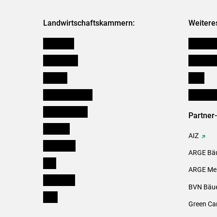
Landwirtschaftskammern:
Weitere
Österreich
Kleinanz
Burgenland
Downloa
Kärnten
Links
Niederösterreich
Initiativ
Oberösterreich
Partner
Salzburg
AIZ
Steiermark
ARGE Bäu
Tirol
ARGE Mei
Vorarlberg
BVN Bäue
Wien
Green Ca