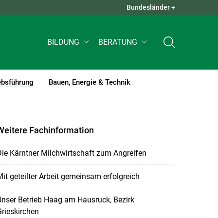
Bundesländer +
QUICK LINKS +
BILDUNG
BERATUNG
ebsführung
Bauen, Energie & Technik
(current)1
Weitere Fachinformation
ie Kärntner Milchwirtschaft zum Angreifen
it geteilter Arbeit gemeinsam erfolgreich
nser Betrieb Haag am Hausruck, Bezirk
rieskirchen