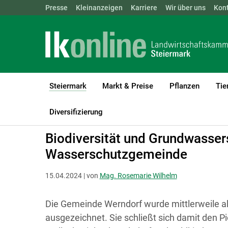
Landwirtschaftskammern:
Presse
Kleinanzeigen
Karriere
ÖSTERREICH
Wir über uns
BGLD
Kon
KTN
Steiermark
Markt & Preise
Pflanzen
Tie
(current)1
LK Steiermark
Steiermark
Presse
Diversifizierung
Biodiversität und Grundwasser
Wasserschutzgemeinde
15.04.2024 | von
Mag. Rosemarie Wilhelm
Die Gemeinde Werndorf wurde mittlerweile a
ausgezeichnet. Sie schließt sich damit den P