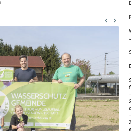
n
D
R
Previous
Next
W
J
E
S
Skip to main content
2
d
Z