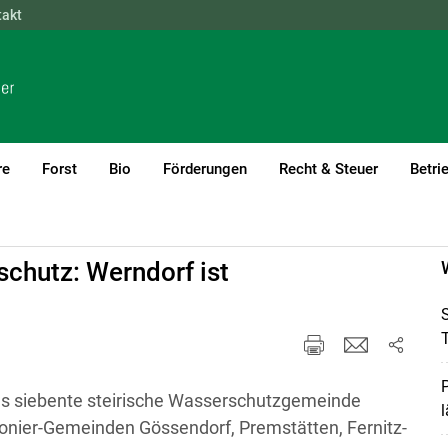
takt
NÖ
OÖ
SBG
STMK
TIROL
VBG
WIEN
re
Forst
Bio
Förderungen
Recht & Steuer
Betri
schutz: Werndorf ist
T
P
ls siebente steirische Wasserschutzgemeinde
l
ionier-Gemeinden Gössendorf, Premstätten, Fernitz-