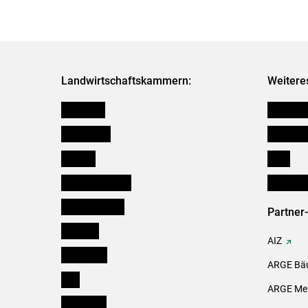
Landwirtschaftskammern:
Weitere
Österreich
Kleinanz
Burgenland
Downloa
Kärnten
Links
Niederösterreich
Initiativ
Oberösterreich
Partner
Salzburg
AIZ
Steiermark
ARGE Bäu
Tirol
ARGE Mei
Vorarlberg