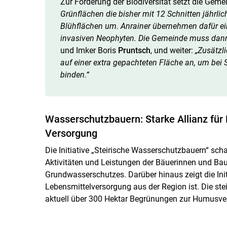
Zur Förderung der Biodiversität setzt die Gemei
Grünflächen die bisher mit 12 Schnitten jährl
Blühflächen um. Anrainer übernehmen dafür e
invasiven Neophyten. Die Gemeinde muss dann
und Imker Boris
Pruntsch
, und weiter:
„Zusätzl
auf einer extra gepachteten Fläche an, um
bei 
binden
.“
Wasserschutzbauern: Starke Allianz für
Versorgung
Die Initiative „Steirische Wasserschutzbauern“ schaf
Aktivitäten und Leistungen der Bäuerinnen und Ba
Grundwasserschutzes. Darüber hinaus zeigt die Initi
Lebensmittelversorgung aus der Region ist. Die s
aktuell über 300 Hektar Begrünungen zur Humusv