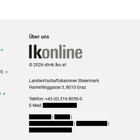
Über uns
© 2026 stmk.lko.at
I)
Landwirtschaftskammer Steiermark
Hamerlinggasse 3, 8010 Graz
e
Telefon: +43 (0) 316 8050-0
E-Mail:
office@lk-stmk.at
Impressum
|
Kontakt
|
Datenschutzerklärung
|
Barrierefreiheit
|
Cookie-Einstellungen