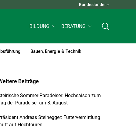
Bundesländer +
QUICK LINKS +
BILDUNG
BERATUNG
ebsführung
Bauen, Energie & Technik
Weitere Beiträge
Steirische Sommer-Paradeiser: Hochsaison zum
ag der Paradeiser am 8. August
räsident Andreas Steinegger: Futtervermittlung
äuft auf Hochtouren