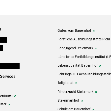
s
Gutes vom Bauernhof
eigen
Forstliche Ausbildungsstätte Pichl
ds
Landjugend Steiermark
Ländliches Fortbildungsinstitut (LF
en und Partner
Lebensqualität Bauernhof
Lehrlings- u. Fachausbildungsstell
-Services
lkdigital.at
Rinderzucht Steiermark
erinnen
Steiermarkhof
ster
Schule am Bauernhof