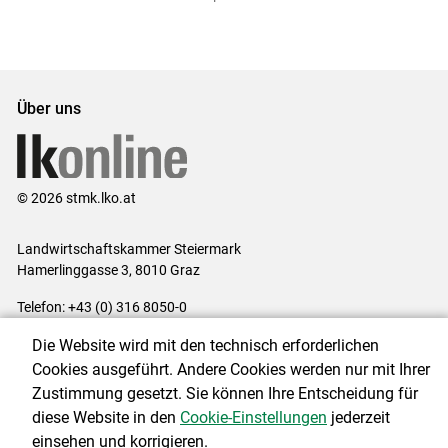
ersten
zum
zum
letzten
Set
vorigen
nächsten
Set
Set
Set
Über uns
© 2026 stmk.lko.at
Landwirtschaftskammer Steiermark
Hamerlinggasse 3, 8010 Graz
Telefon: +43 (0) 316 8050-0
E-Mail:
office@lk-stmk.at
Die Website wird mit den technisch erforderlichen
Impressum
|
Kontakt
|
Datenschutzerklärung
|
Barrierefreiheit
|
Cookies ausgeführt. Andere Cookies werden nur mit Ihrer
Cookie-Einstellungen
Zustimmung gesetzt. Sie können Ihre Entscheidung für
diese Website in den
Cookie-Einstellungen
jederzeit
einsehen und korrigieren.