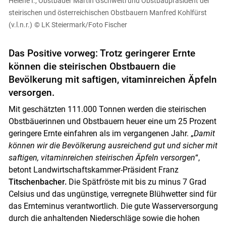
Helene I., Obstbauer Martin Gschweitl und Obstbaupräsident der
steirischen und österreichischen Obstbauern Manfred Kohlfürst
(v.l.n.r.)
© LK Steiermark/Foto Fischer
Das Positive vorweg: Trotz geringerer Ernte
können die steirischen Obstbauern die
Bevölkerung mit saftigen, vitaminreichen Äpfeln
versorgen.
Mit geschätzten 111.000 Tonnen werden die steirischen
Obstbäuerinnen und Obstbauern heuer eine um 25 Prozent
geringere Ernte einfahren als im vergangenen Jahr. „
Damit
können wir die Bevölkerung ausreichend gut und sicher mit
saftigen, vitaminreichen steirischen Äpfeln versorgen
“,
betont Landwirtschaftskammer-Präsident Franz
Titschenbacher.
Die Spätfröste mit bis zu minus 7 Grad
Celsius und das ungünstige, verregnete Blühwetter sind für
das Ernteminus verantwortlich. Die gute Wasserversorgung
durch die anhaltenden Niederschläge sowie die hohen