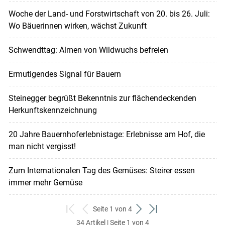
Woche der Land- und Forstwirtschaft von 20. bis 26. Juli:
Wo Bäuerinnen wirken, wächst Zukunft
Schwendttag: Almen von Wildwuchs befreien
Ermutigendes Signal für Bauern
Steinegger begrüßt Bekenntnis zur flächendeckenden
Herkunftskennzeichnung
20 Jahre Bauernhoferlebnistage: Erlebnisse am Hof, die
man nicht vergisst!
Zum Internationalen Tag des Gemüses: Steirer essen
immer mehr Gemüse
Seite 1 von 4
zum
zurück
weiter
zum
34 Artikel | Seite 1 von 4